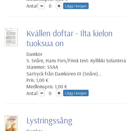
Antal
Lägg i korgen
Kvällen doftar - Ilta kielon
tuoksua on
Damkör
S. Snåre, Hans Fors/Finsk text: Kyllikki Solanterä
Stämmor: SSAA
Särtryck från Damkören III (Snåre)...
Pris: 1,00 €
Medlemspris: 1,00 €
Antal
Lägg i korgen
Lystringssång