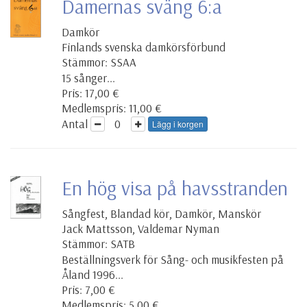
Damernas sväng 6:a
Damkör
Finlands svenska damkörsförbund
Stämmor: SSAA
15 sånger...
Pris: 17,00 €
Medlemspris: 11,00 €
Antal
Lägg i korgen
En hög visa på havsstranden
Sångfest, Blandad kör, Damkör, Manskör
Jack Mattsson, Valdemar Nyman
Stämmor: SATB
Beställningsverk för Sång- och musikfesten på
Åland 1996...
Pris: 7,00 €
Medlemspris: 5,00 €