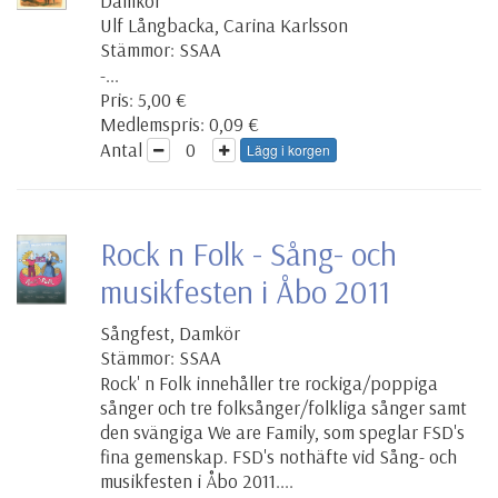
Damkör
Ulf Långbacka, Carina Karlsson
Stämmor: SSAA
-...
Pris: 5,00 €
Medlemspris: 0,09 €
Antal
Lägg i korgen
Rock n Folk - Sång- och
musikfesten i Åbo 2011
Sångfest, Damkör
Stämmor: SSAA
Rock' n Folk innehåller tre rockiga/poppiga
sånger och tre folksånger/folkliga sånger samt
den svängiga We are Family, som speglar FSD's
fina gemenskap. FSD's nothäfte vid Sång- och
musikfesten i Åbo 2011....