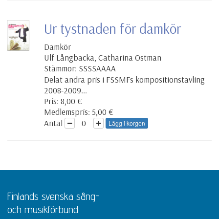
Ur tystnaden för damkör
Damkör
Ulf Långbacka, Catharina Östman
Stämmor: SSSSAAAA
Delat andra pris i FSSMFs kompositionstävling
2008-2009...
Pris: 8,00 €
Medlemspris: 5,00 €
Antal
Lägg i korgen
Finlands svenska sång-
och musikförbund