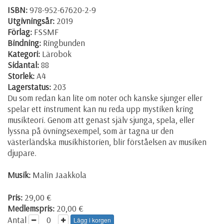
ISBN:
978-952-67620-2-9
Utgivningsår:
2019
Förlag:
FSSMF
Bindning:
Ringbunden
Kategori:
Lärobok
Sidantal:
88
Storlek:
A4
Lagerstatus:
203
Du som redan kan lite om noter och kanske sjunger eller
spelar ett instrument kan nu reda upp mystiken kring
musikteori. Genom att genast själv sjunga, spela, eller
lyssna på övningsexempel, som är tagna ur den
västerländska musikhistorien, blir förståelsen av musiken
djupare.
Musik:
Malin Jaakkola
Pris:
29,00 €
Medlemspris:
20,00 €
Antal
Lägg i korgen