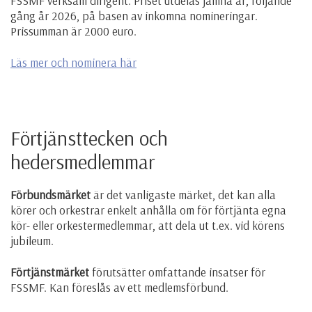
FSSMF verksam dirigent. Priset utdelas jämna år, följande
gång år 2026, på basen av inkomna nomineringar.
Prissumman är 2000 euro.
Läs mer och nominera här
Förtjänsttecken och
hedersmedlemmar
Förbundsmärket
är det vanligaste märket, det kan alla
körer och orkestrar enkelt anhålla om för förtjänta egna
kör- eller orkestermedlemmar, att dela ut t.ex. vid körens
jubileum.
Förtjänstmärket
förutsätter omfattande insatser för
FSSMF. Kan föreslås av ett medlemsförbund.