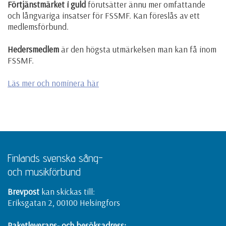
Förtjänstmärket i guld
förutsätter ännu mer omfattande
och långvariga insatser för FSSMF. Kan föreslås av ett
medlemsförbund.
Hedersmedlem
är den högsta utmärkelsen man kan få inom
FSSMF.
Läs mer och nominera här
Finlands svenska sång-
och musikförbund
Brevpost
kan skickas till:
Eriksgatan 2, 00100 Helsingfors
Paketleverans- och besöksadress: